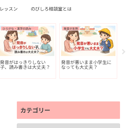
レッスン
のびしろ相談室とは
できる練習
発音が未熟
発音が未熟
習 家庭でできるこ
発音の練習を始める前
発音がは
に、専門家が必ず確認し
に、ひら
ていること
切な理由
カテゴリー