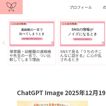
プロフィール
ことばの発達
ことばの発達
きょうだいで比べてしま
３歳言葉を話さないこと
発
う。上の子と下の子、発
が不安・・・言葉を話す
子
達が違うのはなぜ？
ための順番を解説
ChatGPT Image 2025年12月19