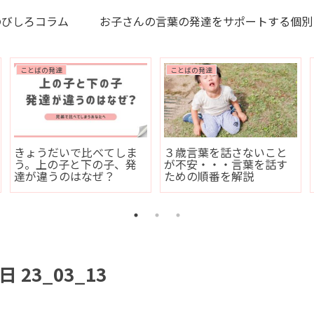
のびしろコラム
お子さんの言葉の発達をサポートする個別
ひらがな・漢字の読み書きの困りごと
発音が未熟
家庭で
音がはっきりしない
発音が悪いまま小学生に
発音練
、読み書きは大丈夫？
なっても大丈夫？
と
日 23_03_13