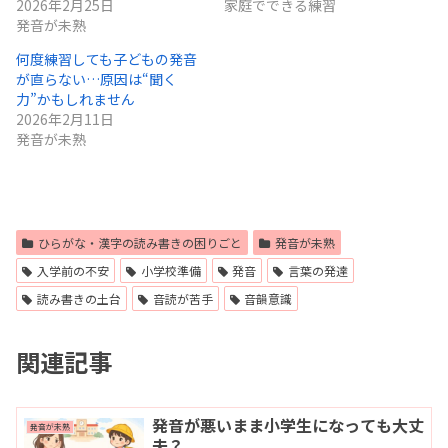
2026年2月25日
家庭でできる練習
発音が未熟
何度練習しても子どもの発音
が直らない…原因は“聞く
力”かもしれません
2026年2月11日
発音が未熟
ひらがな・漢字の読み書きの困りごと
発音が未熟
入学前の不安
小学校準備
発音
言葉の発達
読み書きの土台
音読が苦手
音韻意識
関連記事
発音が悪いまま小学生になっても大丈
発音が未熟
夫？