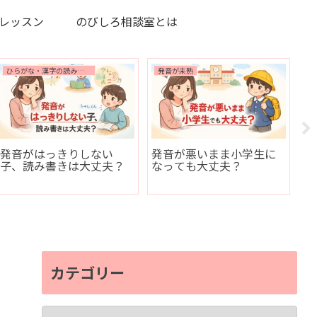
レッスン
のびしろ相談室とは
ひらがな・漢字の読み書きの困りごと
発音が未熟
家
発音がはっきりしない
発音が悪いまま小学生に
発
子、読み書きは大丈夫？
なっても大丈夫？
と
カテゴリー