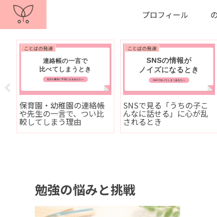
プロフィール
ことばの発達
ことばの発達
っ
保育園・幼稚園の連絡帳
SNSで見る「うちの子こ
や
や先生の一言で、つい比
んなに話せる」に心が乱
較してしまう理由
されるとき
勉強の悩みと挑戦